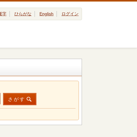
漢字
ひらがな
English
ログイン
さがす