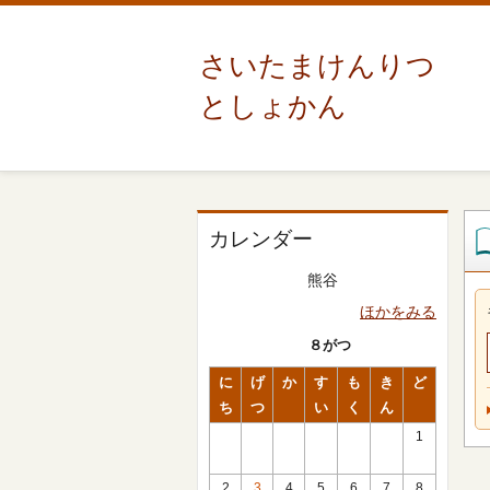
さいたまけんりつ
としょかん
カレンダー
熊谷
ほかをみる
８がつ
に
げ
か
す
も
き
ど
ち
つ
い
く
ん
1
2
3
4
5
6
7
8