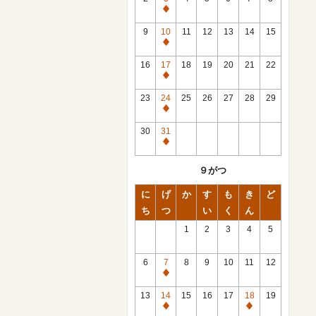
休
館
9
10
11
12
13
14
15
日
休
館
16
17
18
19
20
21
22
日
休
館
23
24
25
26
27
28
29
日
休
館
30
31
日
休
館
９がつ
日
に
げ
か
す
も
き
ど
ち
つ
い
く
ん
1
2
3
4
5
6
7
8
9
10
11
12
休
館
13
14
15
16
17
18
19
日
休
休