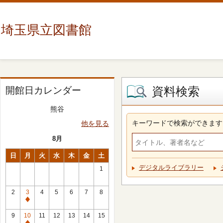
埼玉県立図書館
資料検索
開館日カレンダー
熊谷
キーワードで検索ができます
他を見る
8月
日
月
火
水
木
金
土
デジタルライブラリー
1
2
3
4
5
6
7
8
休
館
9
10
11
12
13
14
15
日