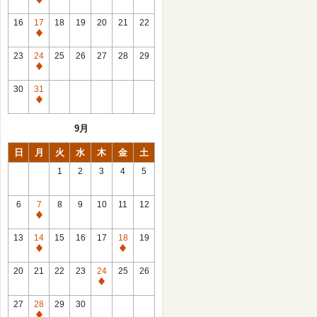
休
館
16
17
18
19
20
21
22
日
休
館
23
24
25
26
27
28
29
日
休
館
30
31
日
休
館
9月
日
日
月
火
水
木
金
土
1
2
3
4
5
6
7
8
9
10
11
12
休
館
13
14
15
16
17
18
19
日
休
休
館
館
20
21
22
23
24
25
26
日
日
休
館
27
28
29
30
日