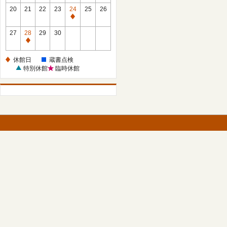
館
館
20
21
22
23
24
25
26
日
日
休
館
27
28
29
30
日
休
館
休館日
蔵書点検
日
特別休館
臨時休館