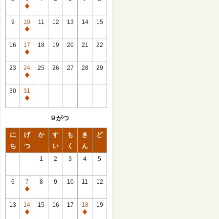
休
館
9
10
11
12
13
14
15
日
休
館
16
17
18
19
20
21
22
日
休
館
23
24
25
26
27
28
29
日
休
館
30
31
日
休
館
９がつ
日
に
げ
か
す
も
き
ど
ち
つ
い
く
ん
1
2
3
4
5
6
7
8
9
10
11
12
休
館
13
14
15
16
17
18
19
日
休
休