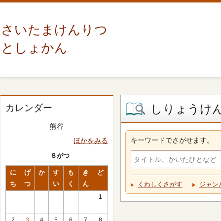
さいたまけんりつ
としょかん
しりょうけ
カレンダー
熊谷
キーワードでさがせます。
ほかをみる
８がつ
に
げ
か
す
も
き
ど
ち
つ
い
く
ん
くわしくさがす
ジャン
1
2
3
4
5
6
7
8