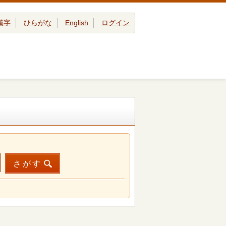
漢字
ひらがな
English
ログイン
さがす