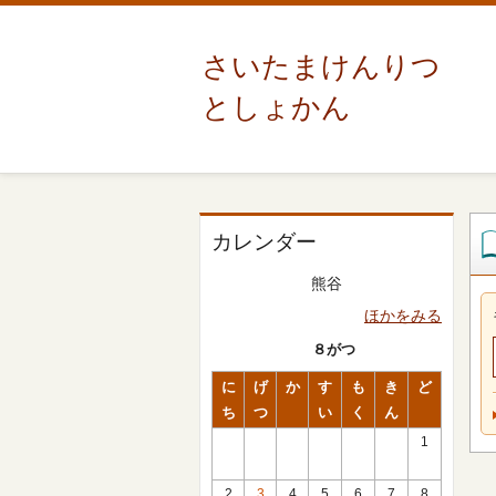
さいたまけんりつ
としょかん
カレンダー
熊谷
ほかをみる
８がつ
に
げ
か
す
も
き
ど
ち
つ
い
く
ん
1
2
3
4
5
6
7
8