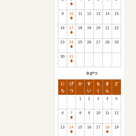
休
館
9
10
11
12
13
14
15
日
休
館
16
17
18
19
20
21
22
日
休
館
23
24
25
26
27
28
29
日
休
館
30
31
日
休
館
９がつ
日
に
げ
か
す
も
き
ど
ち
つ
い
く
ん
1
2
3
4
5
6
7
8
9
10
11
12
休
館
13
14
15
16
17
18
19
日
休
休