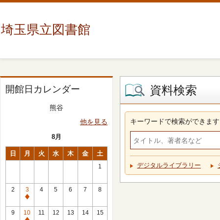
埼玉県立図書館
資料検索
開館日カレンダー
熊谷
キーワードで検索ができます
他を見る
8月
日
月
火
水
木
金
土
デジタルライブラリー
1
2
3
4
5
6
7
8
休
館
9
10
11
12
13
14
15
日