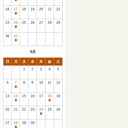
休
館
16
17
18
19
20
21
22
日
休
館
23
24
25
26
27
28
29
日
休
館
30
31
日
休
館
9月
日
日
月
火
水
木
金
土
1
2
3
4
5
6
7
8
9
10
11
12
休
館
13
14
15
16
17
18
19
日
休
休
館
館
20
21
22
23
24
25
26
日
日
休
館
27
28
29
30
日