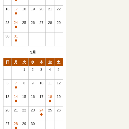
休
館
16
17
18
19
20
21
22
日
休
館
23
24
25
26
27
28
29
日
休
館
30
31
日
休
館
9月
日
日
月
火
水
木
金
土
1
2
3
4
5
6
7
8
9
10
11
12
休
館
13
14
15
16
17
18
19
日
休
休
館
館
20
21
22
23
24
25
26
日
日
休
館
27
28
29
30
日