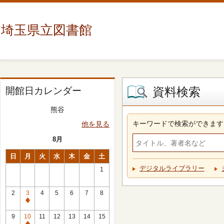
埼玉県立図書館
資料検索
開館日カレンダー
熊谷
キーワードで検索ができます
他を見る
8月
日
月
火
水
木
金
土
デジタルライブラリー
1
2
3
4
5
6
7
8
休
館
9
10
11
12
13
14
15
日