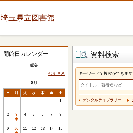
埼玉県立図書館
資料検索
開館日カレンダー
熊谷
キーワードで検索ができます
他を見る
8月
日
月
火
水
木
金
土
デジタルライブラリー
1
2
3
4
5
6
7
8
休
館
9
10
11
12
13
14
15
日