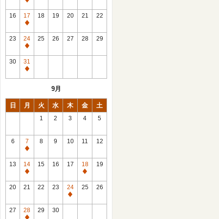
休
館
16
17
18
19
20
21
22
日
休
館
23
24
25
26
27
28
29
日
休
館
30
31
日
休
館
9月
日
日
月
火
水
木
金
土
1
2
3
4
5
6
7
8
9
10
11
12
休
館
13
14
15
16
17
18
19
日
休
休
館
館
20
21
22
23
24
25
26
日
日
休
館
27
28
29
30
日