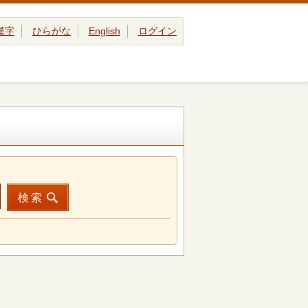
漢字
ひらがな
English
ログイン
検索