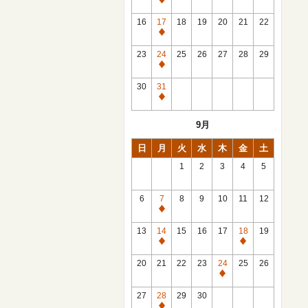
休
館
16
17
18
19
20
21
22
日
休
館
23
24
25
26
27
28
29
日
休
館
30
31
日
休
館
9月
日
日
月
火
水
木
金
土
1
2
3
4
5
6
7
8
9
10
11
12
休
館
13
14
15
16
17
18
19
日
休
休
館
館
20
21
22
23
24
25
26
日
日
休
館
27
28
29
30
日