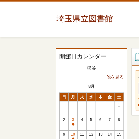
埼玉県立図書館
開館日カレンダー
熊谷
他を見る
8月
日
月
火
水
木
金
土
1
2
3
4
5
6
7
8
休
館
9
10
11
12
13
14
15
日