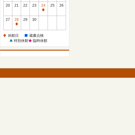
館
館
20
21
22
23
24
25
26
日
日
休
館
27
28
29
30
日
休
館
休館日
蔵書点検
日
特別休館
臨時休館