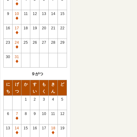
休
館
9
10
11
12
13
14
15
日
休
館
16
17
18
19
20
21
22
日
休
館
23
24
25
26
27
28
29
日
休
館
30
31
日
休
館
９がつ
日
に
げ
か
す
も
き
ど
ち
つ
い
く
ん
1
2
3
4
5
6
7
8
9
10
11
12
休
館
13
14
15
16
17
18
19
日
休
休