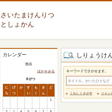
さいたまけんりつ
としょかん
しりょうけ
カレンダー
熊谷
キーワードでさがせます。
ほかをみる
８がつ
に
げ
か
す
も
き
ど
ち
つ
い
く
ん
くわしくさがす
ジャン
1
2
3
4
5
6
7
8