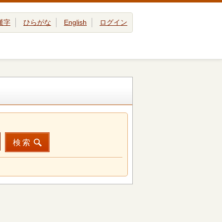
漢字
ひらがな
English
ログイン
検索