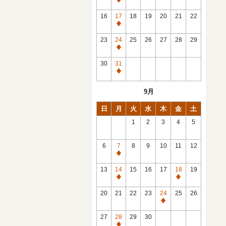
休
館
16
17
18
19
20
21
22
日
休
館
23
24
25
26
27
28
29
日
休
館
30
31
日
休
館
9月
日
日
月
火
水
木
金
土
1
2
3
4
5
6
7
8
9
10
11
12
休
館
13
14
15
16
17
18
19
日
休
休
館
館
20
21
22
23
24
25
26
日
日
休
館
27
28
29
30
日