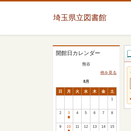
埼玉県立図書館
開館日カレンダー
熊谷
他を見る
8月
日
月
火
水
木
金
土
1
2
3
4
5
6
7
8
休
館
9
10
11
12
13
14
15
日