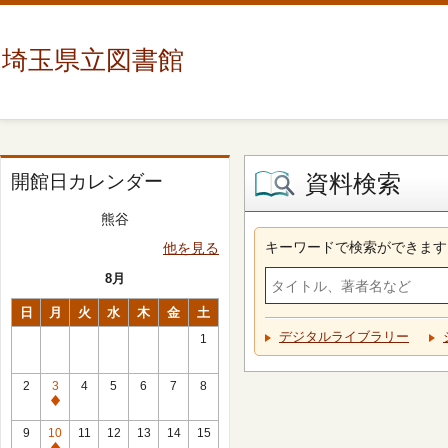
埼玉県立図書館
資料検索
開館日カレンダー
熊谷
キーワードで検索ができます
他を見る
8月
日
月
火
水
木
金
土
デジタルライブラリー
1
2
3
4
5
6
7
8
休
館
9
10
11
12
13
14
15
日