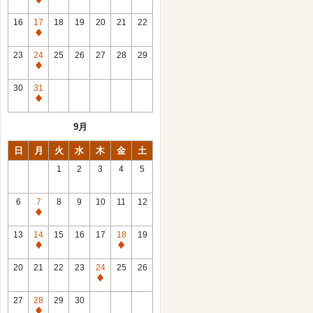
休
館
16
17
18
19
20
21
22
日
休
館
23
24
25
26
27
28
29
日
休
館
30
31
日
休
館
9月
日
日
月
火
水
木
金
土
1
2
3
4
5
6
7
8
9
10
11
12
休
館
13
14
15
16
17
18
19
日
休
休
館
館
20
21
22
23
24
25
26
日
日
休
館
27
28
29
30
日