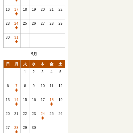
休
館
16
17
18
19
20
21
22
日
休
館
23
24
25
26
27
28
29
日
休
館
30
31
日
休
館
9月
日
日
月
火
水
木
金
土
1
2
3
4
5
6
7
8
9
10
11
12
休
館
13
14
15
16
17
18
19
日
休
休
館
館
20
21
22
23
24
25
26
日
日
休
館
27
28
29
30
日