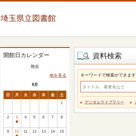
埼玉県立図書館
資料検索
開館日カレンダー
熊谷
キーワードで検索ができます
他を見る
8月
日
月
火
水
木
金
土
デジタルライブラリー
1
2
3
4
5
6
7
8
休
館
9
10
11
12
13
14
15
日