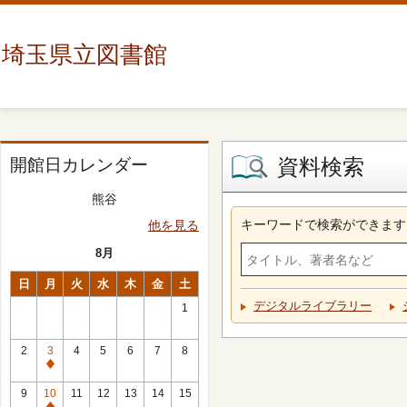
埼玉県立図書館
資料検索
開館日カレンダー
熊谷
キーワードで検索ができます
他を見る
8月
日
月
火
水
木
金
土
デジタルライブラリー
1
2
3
4
5
6
7
8
休
館
9
10
11
12
13
14
15
日