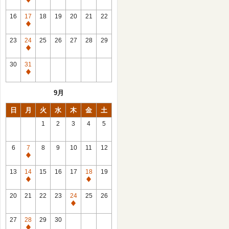
休
館
16
17
18
19
20
21
22
日
休
館
23
24
25
26
27
28
29
日
休
館
30
31
日
休
館
9月
日
日
月
火
水
木
金
土
1
2
3
4
5
6
7
8
9
10
11
12
休
館
13
14
15
16
17
18
19
日
休
休
館
館
20
21
22
23
24
25
26
日
日
休
館
27
28
29
30
日