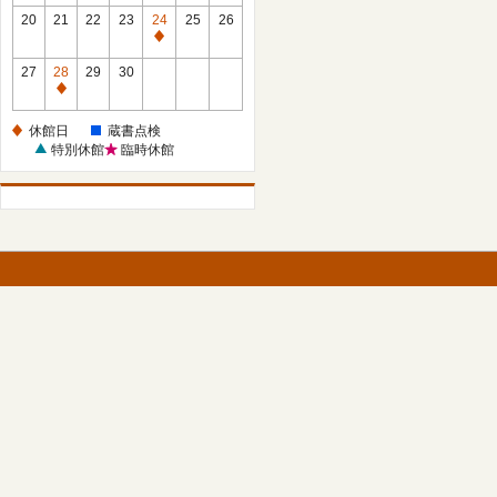
館
館
20
21
22
23
24
25
26
日
日
休
館
27
28
29
30
日
休
館
休館日
蔵書点検
日
特別休館
臨時休館