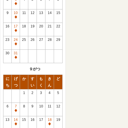
休
館
9
10
11
12
13
14
15
日
休
館
16
17
18
19
20
21
22
日
休
館
23
24
25
26
27
28
29
日
休
館
30
31
日
休
館
９がつ
日
に
げ
か
す
も
き
ど
ち
つ
い
く
ん
1
2
3
4
5
6
7
8
9
10
11
12
休
館
13
14
15
16
17
18
19
日
休
休