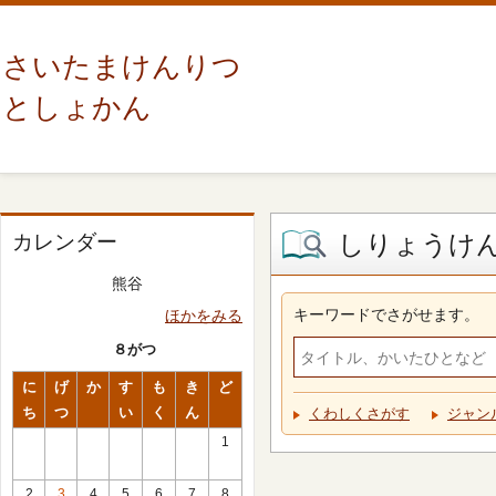
さいたまけんりつ
としょかん
しりょうけ
カレンダー
熊谷
キーワードでさがせます。
ほかをみる
８がつ
に
げ
か
す
も
き
ど
ち
つ
い
く
ん
くわしくさがす
ジャン
1
2
3
4
5
6
7
8