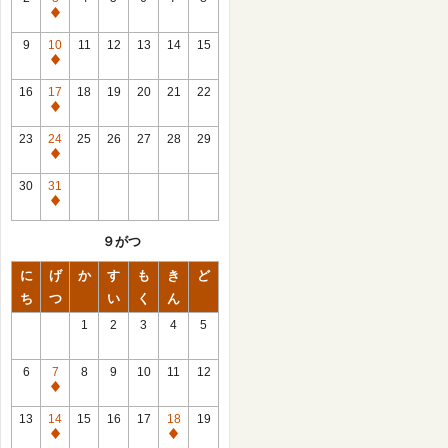
休
館
9
10
11
12
13
14
15
日
休
館
16
17
18
19
20
21
22
日
休
館
23
24
25
26
27
28
29
日
休
館
30
31
日
休
館
９がつ
日
に
げ
か
す
も
き
ど
ち
つ
い
く
ん
1
2
3
4
5
6
7
8
9
10
11
12
休
館
13
14
15
16
17
18
19
日
休
休