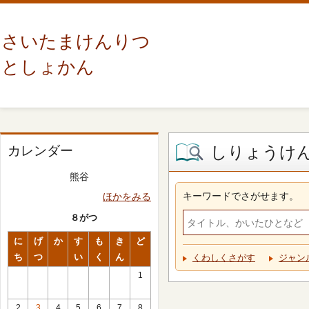
さいたまけんりつ
としょかん
しりょうけ
カレンダー
熊谷
キーワードでさがせます。
ほかをみる
８がつ
に
げ
か
す
も
き
ど
ち
つ
い
く
ん
くわしくさがす
ジャン
1
2
3
4
5
6
7
8