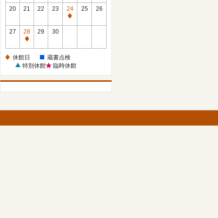
館
館
20
21
22
23
24
25
26
日
日
休
館
27
28
29
30
日
休
館
休館日
蔵書点検
日
特別休館
臨時休館