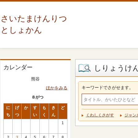
さいたまけんりつ
としょかん
しりょうけ
カレンダー
熊谷
キーワードでさがせます。
ほかをみる
８がつ
に
げ
か
す
も
き
ど
ち
つ
い
く
ん
くわしくさがす
ジャン
1
2
3
4
5
6
7
8