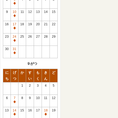
休
館
9
10
11
12
13
14
15
日
休
館
16
17
18
19
20
21
22
日
休
館
23
24
25
26
27
28
29
日
休
館
30
31
日
休
館
９がつ
日
に
げ
か
す
も
き
ど
ち
つ
い
く
ん
1
2
3
4
5
6
7
8
9
10
11
12
休
館
13
14
15
16
17
18
19
日
休
休