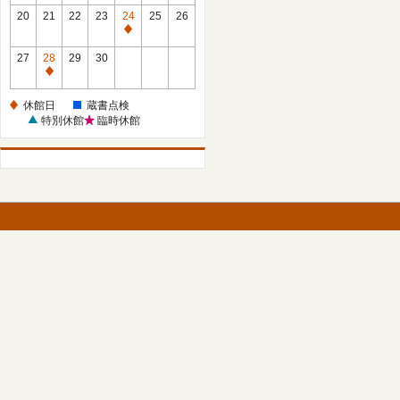
館
館
20
21
22
23
24
25
26
日
日
休
館
27
28
29
30
日
休
館
休館日
蔵書点検
日
特別休館
臨時休館