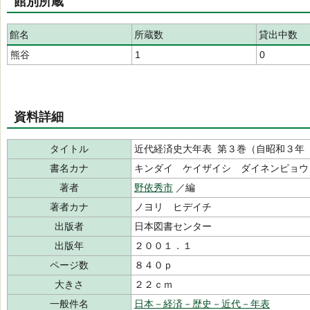
館別所蔵
館名
所蔵数
貸出中数
熊谷
1
0
資料詳細
タイトル
近代経済史大年表 第３巻（自昭和３年
書名カナ
キンダイ ケイザイシ ダイネンピョウ
著者
野依秀市
／編
著者カナ
ノヨリ ヒデイチ
出版者
日本図書センター
出版年
２００１．１
ページ数
８４０ｐ
大きさ
２２ｃｍ
一般件名
日本－経済－歴史－近代－年表