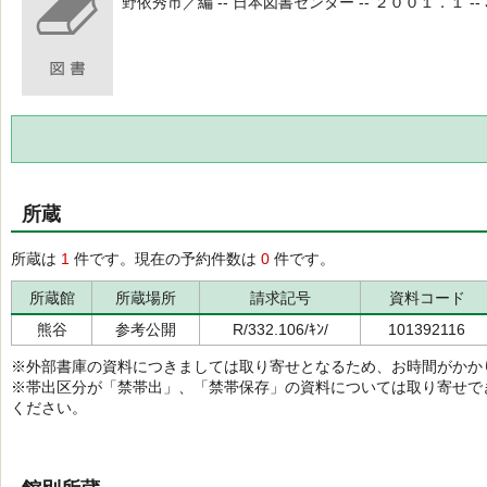
野依秀市／編 -- 日本図書センター -- ２００１．１ -- 3
所蔵
所蔵は
1
件です。現在の予約件数は
0
件です。
所蔵館
所蔵場所
請求記号
資料コード
熊谷
参考公開
R/332.106/ｷﾝ/
101392116
※外部書庫の資料につきましては取り寄せとなるため、お時間がかか
※帯出区分が「禁帯出」、「禁帯保存」の資料については取り寄せで
ください。