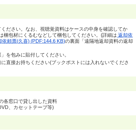
てください。なお、視聴覚資料はケースの中身を確認してか
は梱包材にくるむなどして梱包してください。(詳細は
返却依
依頼票(久喜) (PDF:144.6 KB)
の裏面「遠隔地返却資料の返却
票」を包みに貼付してください。
口に直接お持ちください(ブックポストには入れないでくださ
の各窓口で貸し出した資料
DVD、カセットテープ等)