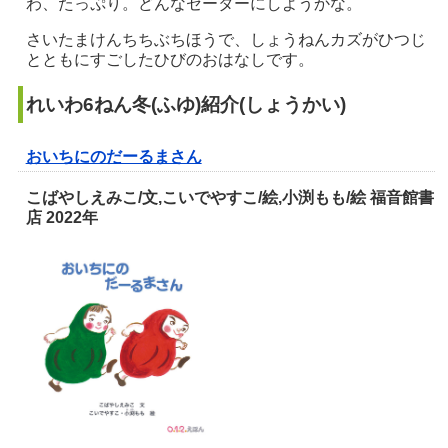
わ、たっぷり。どんなセーターにしようかな。
さいたまけんちちぶちほうで、しょうねんカズがひつじ
とともにすごしたひびのおはなしです。
れいわ6ねん
冬(ふゆ)紹介(
しょうかい)
おいちにのだーるまさん
こばやしえみこ/文,こいでやすこ/絵,小渕もも/絵 福音館書
店 2022年