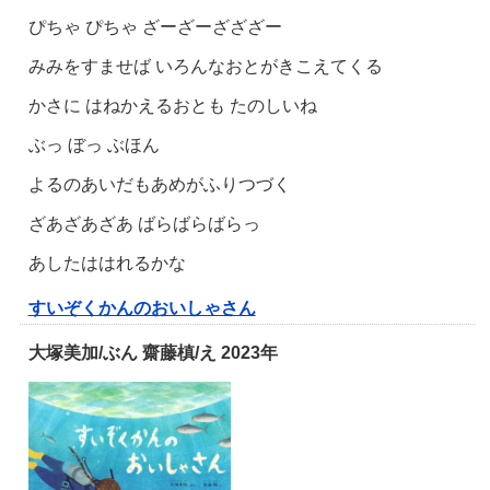
ぴちゃ ぴちゃ ざーざーざざざー
みみをすませば いろんなおとがきこえてくる
かさに はねかえるおとも たのしいね
ぶっ ぼっ ぶほん
よるのあいだもあめがふりつづく
ざあざあざあ ばらばらばらっ
あしたははれるかな
すいぞくかんのおいしゃさん
大塚美加/ぶん 齋藤槙/え 2023年