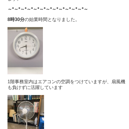
～*～*～*～*～*～*～*～*～*～*～*～*～
8時30分
の始業時間となりました。
1階事務室内はエアコンの空調をつけていますが、扇風機
も負けずに活躍しています