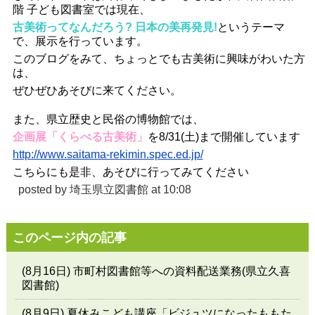
階 子ども図書室では現在、
古美術ってなんだろう? 日本の美再発見!
というテーマ
で、展示を行っています。
このブログをみて、ちょっとでも古美術に興味がわいた方
は、
ぜひぜひあそびに来てください。
また、県立歴史と民俗の博物館では、
企画展「くらべる古美術」
を8/31(土)まで開催しています
http://www.saitama-rekimin.spec.ed.jp/
こちらにも是非、あそびに行ってみてください
posted by
埼玉県立図書館
at 10:08
このページ内の記事
(8月16日) 市町村図書館等への資料配送業務(県立久喜
図書館)
(8月9日) 夏休みこども講座「ビジュツになったももた